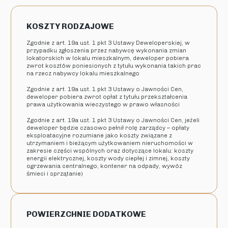
KOSZTY RODZAJOWE
Zgodnie z art. 19a ust. 1 pkt 3 Ustawy Deweloperskiej, w
przypadku zgłoszenia przez nabywcę wykonania zmian
lokatorskich w lokalu mieszkalnym, deweloper pobiera
zwrot kosztów poniesionych z tytułu wykonania takich prac
na rzecz nabywcy lokalu mieszkalnego
Zgodnie z art. 19a ust. 1 pkt 3 Ustawy o Jawności Cen,
deweloper pobiera zwrot opłat z tytułu przekształcenia
prawa użytkowania wieczystego w prawo własności
Zgodnie z art. 19a ust. 1 pkt 3 Ustawy o Jawności Cen, jeżeli
deweloper będzie czasowo pełnił rolę zarządcy – opłaty
eksploatacyjne rozumiane jako koszty związane z
utrzymaniem i bieżącym użytkowaniem nieruchomości w
zakresie części wspólnych oraz dotyczące lokalu: koszty
energii elektrycznej, koszty wody ciepłej i zimnej, koszty
ogrzewania centralnego, kontener na odpady, wywóz
śmieci i sprzątanie)
POWIERZCHNIE DODATKOWE