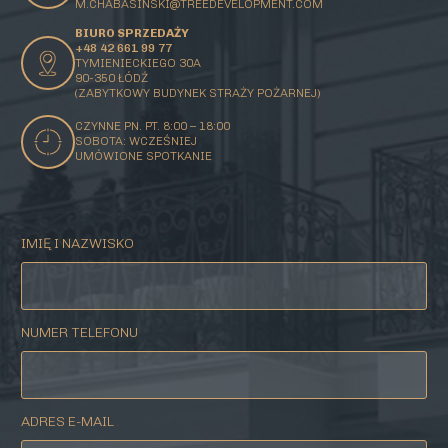
M.CHABASINSKI@
TREEDEVELOPMENT.COM
BIURO SPRZEDAŻY
+48 42 661 99 77
TYMIENIECKIEGO 30A
90-350 ŁÓDŹ
(ZABYTKOWY BUDYNEK STRAŻY POŻARNEJ)
CZYNNE PN. PT. 8:00 – 18:00
SOBOTA: WCZEŚNIEJ
UMÓWIONE SPOTKANIE
IMIĘ I NAZWISKO
NUMER TELEFONU
ADRES E-MAIL