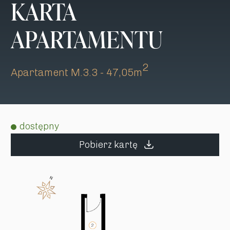
KARTA
APARTAMENTU
2
Apartament M.3.3 - 47,05m
dostępny
Pobierz kartę