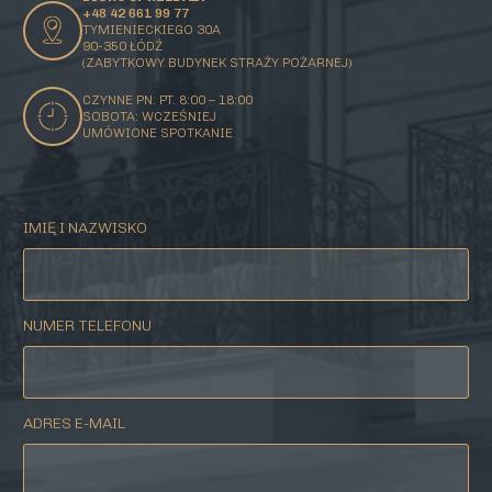
+48 42 661 99 77
TYMIENIECKIEGO 30A
90-350 ŁÓDŹ
(ZABYTKOWY BUDYNEK STRAŻY POŻARNEJ)
CZYNNE PN. PT. 8:00 – 18:00
SOBOTA: WCZEŚNIEJ
UMÓWIONE SPOTKANIE
IMIĘ I NAZWISKO
NUMER TELEFONU
ADRES E-MAIL