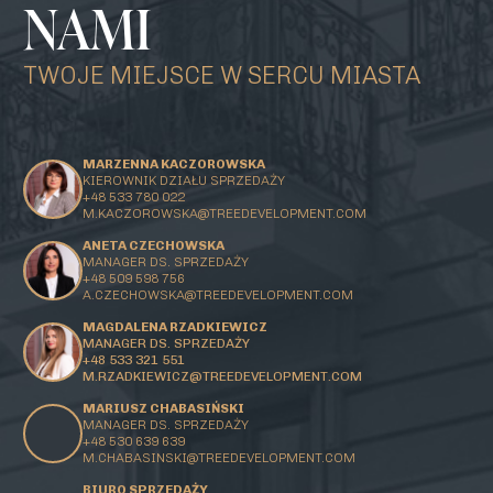
NAMI
TWOJE MIEJSCE W SERCU MIASTA
MARZENNA KACZOROWSKA
KIEROWNIK DZIAŁU SPRZEDAŻY
+48 533 780 022
M.KACZOROWSKA@TREEDEVELOPMENT.COM
ANETA CZECHOWSKA
MANAGER DS. SPRZEDAŻY
+48 509 598 756
A.CZECHOWSKA@TREEDEVELOPMENT.COM
MAGDALENA RZADKIEWICZ
MANAGER DS. SPRZEDAŻY
+48 533 321 551
M.RZADKIEWICZ@TREEDEVELOPMENT.COM
MARIUSZ CHABASIŃSKI
MANAGER DS. SPRZEDAŻY
+48 530 639 639
M.CHABASINSKI@
TREEDEVELOPMENT.COM
BIURO SPRZEDAŻY