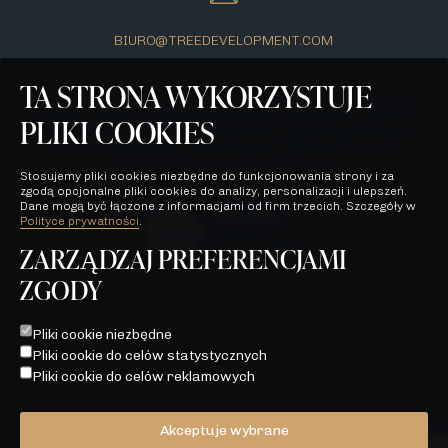
BIURO@TREEDEVELOPMENT.COM
TA STRONA WYKORZYSTUJE
Wszelkie prezentowane na stronie materiały mają jedynie
PLIKI COOKIES
charakter poglądowy i stanowią jedynie zaproszenie do
zawarcia umowy, o której mowa w ART. 71 K.C. oraz nie
stanowią oferty w myśl ART. 66 K.C.
Stosujemy pliki cookies niezbędne do funkcjonowania strony i za
zgodą opcjonalne pliki cookies do analizy, personalizacji i ulepszeń.
Dane mogą być łączone z informacjami od firm trzecich. Szczegóły w
Polityce prywatności
.
ZARZĄDZAJ PREFERENCJAMI
ZGODY
POLITYKA PRYWATNOŚCI
WSZELKIE PREZENTOWANE NA STRONIE MATERIAŁY MAJĄ
Pliki cookie niezbędne
JEDYNIE CHARAKTER POGLĄDOWY I STANOWIĄ JEDYNIE
Pliki cookie do celów statystycznych
ZAPROSZENIE DO ZAWARCIA UMOWY, O KTÓREJ MOWA W
ART. 71 K.C. ORAZ NIE STANOWIĄ OFERTY W MYŚL ART. 66
Pliki cookie do celów reklamowych
K.C.
Akceptuje wybrane