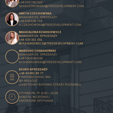
+48 533 780 022
M.KACZOROWSKA@TREEDEVELOPMENT.COM
ANETA CZECHOWSKA
MANAGER DS. SPRZEDAŻY
+48 509 598 756
A.CZECHOWSKA@TREEDEVELOPMENT.COM
MAGDALENA RZADKIEWICZ
MANAGER DS. SPRZEDAŻY
+48 533 321 551
M.RZADKIEWICZ@TREEDEVELOPMENT.COM
MARIUSZ CHABASIŃSKI
MANAGER DS. SPRZEDAŻY
+48 530 639 639
M.CHABASINSKI@
TREEDEVELOPMENT.COM
BIURO SPRZEDAŻY
+48 42 661 99 77
TYMIENIECKIEGO 30A
90-350 ŁÓDŹ
(ZABYTKOWY BUDYNEK STRAŻY POŻARNEJ)
CZYNNE PN. PT. 8:00 – 18:00
SOBOTA: WCZEŚNIEJ
UMÓWIONE SPOTKANIE