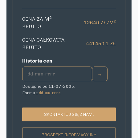
2
CENA ZA M
2
12649 ZŁ/M
BRUTTO
CENA CAŁKOWITA
441450.1 ZŁ
BRUTTO
Historia cen
→
Dostępne od 11-07-2025.
Format:
.
dd-mm-rrrr
SKONTAKTUJ SIĘ Z NAMI
PROSPEKT INFORMACYJNY