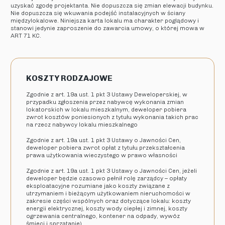
uzyskać zgodę projektanta. Nie dopuszcza się zmian elewacji budynku.
Nie dopuszcza się wkuwania podejść instalacyjnych w ściany
międzylokalowe. Niniejsza karta lokalu ma charakter poglądowy i
stanowi jedynie zaproszenie do zawarcia umowy, o której mowa w
ART 71 KC.
KOSZTY RODZAJOWE
Zgodnie z art. 19a ust. 1 pkt 3 Ustawy Deweloperskiej, w
przypadku zgłoszenia przez nabywcę wykonania zmian
lokatorskich w lokalu mieszkalnym, deweloper pobiera
zwrot kosztów poniesionych z tytułu wykonania takich prac
na rzecz nabywcy lokalu mieszkalnego
Zgodnie z art. 19a ust. 1 pkt 3 Ustawy o Jawności Cen,
deweloper pobiera zwrot opłat z tytułu przekształcenia
prawa użytkowania wieczystego w prawo własności
Zgodnie z art. 19a ust. 1 pkt 3 Ustawy o Jawności Cen, jeżeli
deweloper będzie czasowo pełnił rolę zarządcy – opłaty
eksploatacyjne rozumiane jako koszty związane z
utrzymaniem i bieżącym użytkowaniem nieruchomości w
zakresie części wspólnych oraz dotyczące lokalu: koszty
energii elektrycznej, koszty wody ciepłej i zimnej, koszty
ogrzewania centralnego, kontener na odpady, wywóz
śmieci i sprzątanie)