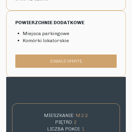
POWIERZCHNIE DODATKOWE
Miejsca parkingowe
Komórki lokatorskie
ZOBACZ OFERTĘ
MIESZKANIE:
M.2.2
PIĘTRO:
2
LICZBA POKOI:
1