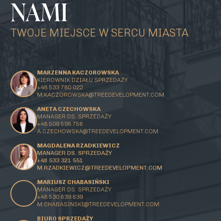
NAMI
TWOJE MIEJSCE W SERCU MIASTA
MARZENNA KACZOROWSKA
KIEROWNIK DZIAŁU SPRZEDAŻY
+48 533 780 022
M.KACZOROWSKA@TREEDEVELOPMENT.COM
ANETA CZECHOWSKA
MANAGER DS. SPRZEDAŻY
+48 509 598 756
A.CZECHOWSKA@TREEDEVELOPMENT.COM
MAGDALENA RZADKIEWICZ
MANAGER DS. SPRZEDAŻY
+48 533 321 551
M.RZADKIEWICZ@TREEDEVELOPMENT.COM
MARIUSZ CHABASIŃSKI
MANAGER DS. SPRZEDAŻY
+48 530 639 639
M.CHABASINSKI@
TREEDEVELOPMENT.COM
BIURO SPRZEDAŻY