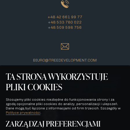
+48 42 661 99 77
+48 533 780 022
+48 509 598 756
BIURO@TREEDEVELOPMENT.COM
TA STRONA WYKORZYSTUJE
Wszelkie prezentowane na stronie materiały mają jedynie
PLIKI COOKIES
charakter poglądowy i stanowią jedynie zaproszenie do
zawarcia umowy, o której mowa w ART. 71 K.C. oraz nie
stanowią oferty w myśl ART. 66 K.C.
Stosujemy pliki cookies niezbędne do funkcjonowania strony i za
zgodą opcjonalne pliki cookies do analizy, personalizacji i ulepszeń.
Dane mogą być łączone z informacjami od firm trzecich. Szczegóły w
Polityce prywatności
.
ZARZĄDZAJ PREFERENCJAMI