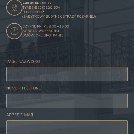
+48 42 661 99 77
TYMIENIECKIEGO 30A
90-350 ŁÓDŹ
(ZABYTKOWY BUDYNEK STRAŻY POŻARNEJ)
CZYNNE PN. PT. 8:00 – 18:00
SOBOTA: WCZEŚNIEJ
UMÓWIONE SPOTKANIE
IMIĘ I NAZWISKO
NUMER TELEFONU
ADRES E-MAIL