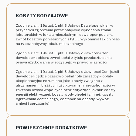
KOSZTY RODZAJOWE
Zgodnie z art. 19a ust. 1 pkt 3 Ustawy Deweloperskiej, w
przypadku zgłoszenia przez nabywcę wykonania zmian
lokatorskich w lokalu mieszkalnym, deweloper pobiera
zwrot kosztów poniesionych z tytułu wykonania takich prac
na rzecz nabywcy lokalu mieszkalnego
Zgodnie z art. 19a ust. 1 pkt 3 Ustawy o Jawności Cen,
deweloper pobiera zwrot opłat z tytułu przekształcenia
prawa użytkowania wieczystego w prawo własności
Zgodnie z art. 19a ust. 1 pkt 3 Ustawy o Jawności Cen, jeżeli
deweloper będzie czasowo pełnił rolę zarządcy – opłaty
eksploatacyjne rozumiane jako koszty związane z
utrzymaniem i bieżącym użytkowaniem nieruchomości w
zakresie części wspólnych oraz dotyczące lokalu: koszty
energii elektrycznej, koszty wody ciepłej i zimnej, koszty
ogrzewania centralnego, kontener na odpady, wywóz
śmieci i sprzątanie)
POWIERZCHNIE DODATKOWE