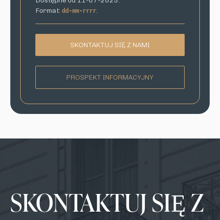
Dostępne od 11-07-2025.
Format:
.
dd-mm-rrrr
SKONTAKTUJ SIĘ Z NAMI
PROSPEKT INFORMACYJNY
SKONTAKTUJ SIĘ Z