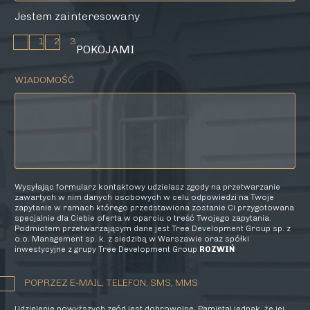
Jestem zainteresowany
1
2
3
POKOJAMI
WIADOMOŚĆ
Wysyłając formularz kontaktowy udzielasz zgody na przetwarzanie
zawartych w nim danych osobowych w celu odpowiedzi na Twoje
zapytanie w ramach którego przedstawiona zostanie Ci przygotowana
specjalnie dla Ciebie oferta w oparciu o treść Twojego zapytania.
Podmiotem przetwarzającym dane jest Tree Development Group sp. z
o.o. Management sp. k. z siedzibą w Warszawie oraz spółki
inwestycyjne z grupy Tree Development Group
ROZWIŃ
POPRZEZ E-MAIL, TELEFON, SMS, MMS
Udzielenie powyższych zgód jest dobrowolne. Pamiętaj jednak, że jej