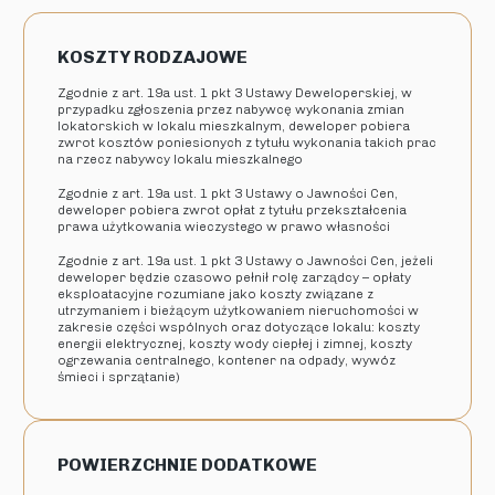
KOSZTY RODZAJOWE
Zgodnie z art. 19a ust. 1 pkt 3 Ustawy Deweloperskiej, w
przypadku zgłoszenia przez nabywcę wykonania zmian
lokatorskich w lokalu mieszkalnym, deweloper pobiera
zwrot kosztów poniesionych z tytułu wykonania takich prac
na rzecz nabywcy lokalu mieszkalnego
Zgodnie z art. 19a ust. 1 pkt 3 Ustawy o Jawności Cen,
deweloper pobiera zwrot opłat z tytułu przekształcenia
prawa użytkowania wieczystego w prawo własności
Zgodnie z art. 19a ust. 1 pkt 3 Ustawy o Jawności Cen, jeżeli
deweloper będzie czasowo pełnił rolę zarządcy – opłaty
eksploatacyjne rozumiane jako koszty związane z
utrzymaniem i bieżącym użytkowaniem nieruchomości w
zakresie części wspólnych oraz dotyczące lokalu: koszty
energii elektrycznej, koszty wody ciepłej i zimnej, koszty
ogrzewania centralnego, kontener na odpady, wywóz
śmieci i sprzątanie)
POWIERZCHNIE DODATKOWE