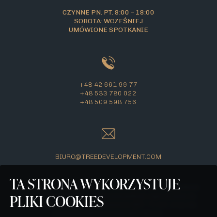
CZYNNE PN. PT. 8:00 – 18:00
SOBOTA: WCZEŚNIEJ
UMÓWIONE SPOTKANIE
+48 42 661 99 77
+48 533 780 022
+48 509 598 756
BIURO@TREEDEVELOPMENT.COM
TA STRONA WYKORZYSTUJE
Wszelkie prezentowane na stronie materiały mają jedynie
PLIKI COOKIES
charakter poglądowy i stanowią jedynie zaproszenie do
zawarcia umowy, o której mowa w ART. 71 K.C. oraz nie
stanowią oferty w myśl ART. 66 K.C.