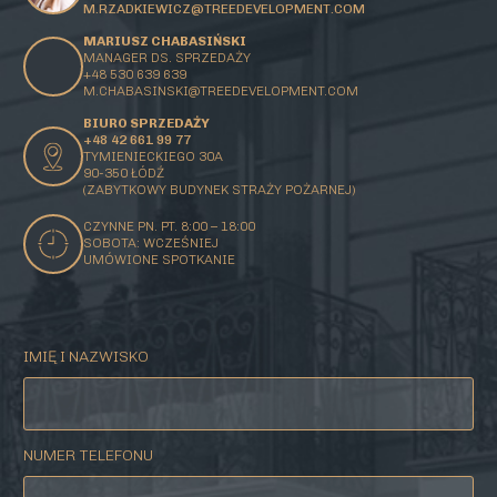
M.RZADKIEWICZ@TREEDEVELOPMENT.COM
MARIUSZ CHABASIŃSKI
MANAGER DS. SPRZEDAŻY
+48 530 639 639
M.CHABASINSKI@
TREEDEVELOPMENT.COM
BIURO SPRZEDAŻY
+48 42 661 99 77
TYMIENIECKIEGO 30A
90-350 ŁÓDŹ
(ZABYTKOWY BUDYNEK STRAŻY POŻARNEJ)
CZYNNE PN. PT. 8:00 – 18:00
SOBOTA: WCZEŚNIEJ
UMÓWIONE SPOTKANIE
IMIĘ I NAZWISKO
NUMER TELEFONU