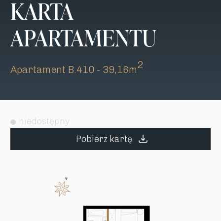
KARTA
APARTAMENTU
2
Apartament B.410 - 39,16m
niedostępny
Pobierz kartę