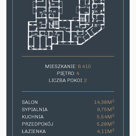
MIESZKANIE:
B.410
PIĘTRO:
4
LICZBA POKOI:
2
2
SALON
14,38M
2
SYPIALNIA
9,75M
2
KUCHNIA
5,54M
2
PRZEDPOKÓJ
5,28M
2
ŁAZIENKA
4,11M