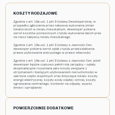
KOSZTY RODZAJOWE
Zgodnie z art. 19a ust. 1 pkt 3 Ustawy Deweloperskiej, w
przypadku zgłoszenia przez nabywcę wykonania zmian
lokatorskich w lokalu mieszkalnym, deweloper pobiera
zwrot kosztów poniesionych z tytułu wykonania takich prac
na rzecz nabywcy lokalu mieszkalnego
Zgodnie z art. 19a ust. 1 pkt 3 Ustawy o Jawności Cen,
deweloper pobiera zwrot opłat z tytułu przekształcenia
prawa użytkowania wieczystego w prawo własności
Zgodnie z art. 19a ust. 1 pkt 3 Ustawy o Jawności Cen, jeżeli
deweloper będzie czasowo pełnił rolę zarządcy – opłaty
eksploatacyjne rozumiane jako koszty związane z
utrzymaniem i bieżącym użytkowaniem nieruchomości w
zakresie części wspólnych oraz dotyczące lokalu: koszty
energii elektrycznej, koszty wody ciepłej i zimnej, koszty
ogrzewania centralnego, kontener na odpady, wywóz
śmieci i sprzątanie)
POWIERZCHNIE DODATKOWE