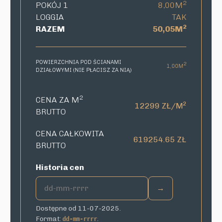
2
POKÓJ 1
8,00M
LOGGIA
TAK
2
RAZEM
50,05M
POWIERZCHNIA POD ŚCIANAMI
2
1,00M
DZIAŁOWYMI (NIE PŁACISZ ZA NIĄ)
2
CENA ZA M
2
12299 ZŁ/M
BRUTTO
CENA CAŁKOWITA
619254.65 ZŁ
BRUTTO
Historia cen
→
Dostępne od 11-07-2025.
Format:
.
dd-mm-rrrr