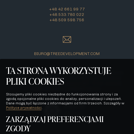
+48 42 661 99 77
+48 533 780 022
+48 509 598 756
BIURO@TREEDEVELOPMENT.COM
TA STRONA WYKORZYSTUJE
Wszelkie prezentowane na stronie materiały mają jedynie
PLIKI COOKIES
charakter poglądowy i stanowią jedynie zaproszenie do
zawarcia umowy, o której mowa w ART. 71 K.C. oraz nie
stanowią oferty w myśl ART. 66 K.C.
Stosujemy pliki cookies niezbędne do funkcjonowania strony i za
zgodą opcjonalne pliki cookies do analizy, personalizacji i ulepszeń.
Dane mogą być łączone z informacjami od firm trzecich. Szczegóły w
Polityce prywatności
.
ZARZĄDZAJ PREFERENCJAMI
ZGODY
POLITYKA PRYWATNOŚCI