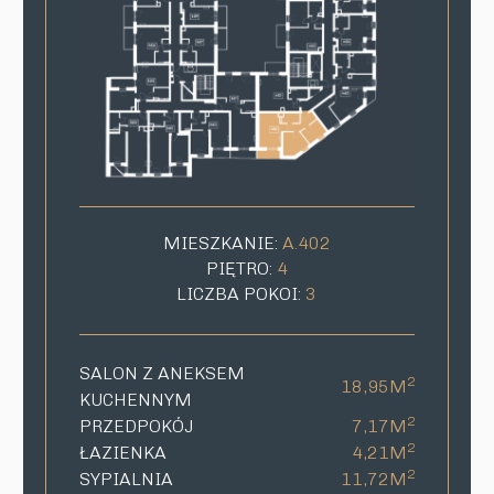
MIESZKANIE:
A.402
PIĘTRO:
4
LICZBA POKOI:
3
SALON Z ANEKSEM
2
18,95M
KUCHENNYM
2
PRZEDPOKÓJ
7,17M
2
ŁAZIENKA
4,21M
2
SYPIALNIA
11,72M