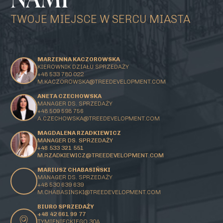
TWOJE MIEJSCE W SERCU MIASTA
MARZENNA KACZOROWSKA
KIEROWNIK DZIAŁU SPRZEDAŻY
+48 533 780 022
M.KACZOROWSKA@TREEDEVELOPMENT.COM
ANETA CZECHOWSKA
MANAGER DS. SPRZEDAŻY
+48 509 598 756
A.CZECHOWSKA@TREEDEVELOPMENT.COM
MAGDALENA RZADKIEWICZ
MANAGER DS. SPRZEDAŻY
+48 533 321 551
M.RZADKIEWICZ@TREEDEVELOPMENT.COM
MARIUSZ CHABASIŃSKI
MANAGER DS. SPRZEDAŻY
+48 530 639 639
M.CHABASINSKI@
TREEDEVELOPMENT.COM
BIURO SPRZEDAŻY
+48 42 661 99 77
TYMIENIECKIEGO 30A