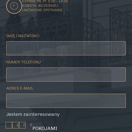
CZYNNE PN. PT. 8:00 – 18:00
SOBOTA: WCZEŚNIEJ
UMÓWIONE SPOTKANIE
IMIĘ I NAZWISKO
NUMER TELEFONU
ADRES E-MAIL
Jestem zainteresowany
1
2
3
POKOJAMI