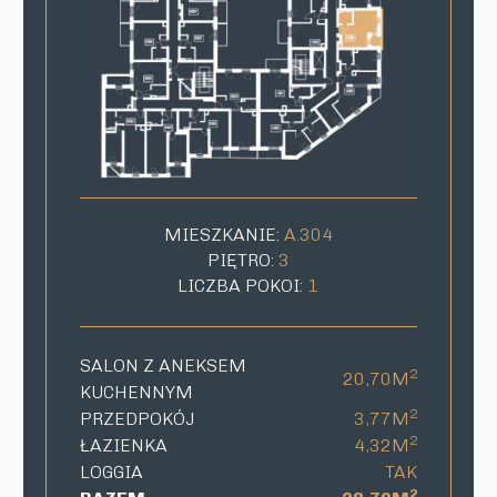
MIESZKANIE:
A.304
PIĘTRO:
3
LICZBA POKOI:
1
SALON Z ANEKSEM
2
20,70M
KUCHENNYM
2
PRZEDPOKÓJ
3,77M
2
ŁAZIENKA
4,32M
LOGGIA
TAK
2