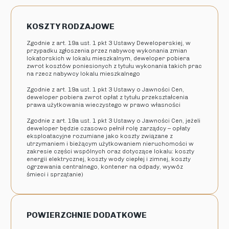
KOSZTY RODZAJOWE
Zgodnie z art. 19a ust. 1 pkt 3 Ustawy Deweloperskiej, w
przypadku zgłoszenia przez nabywcę wykonania zmian
lokatorskich w lokalu mieszkalnym, deweloper pobiera
zwrot kosztów poniesionych z tytułu wykonania takich prac
na rzecz nabywcy lokalu mieszkalnego
Zgodnie z art. 19a ust. 1 pkt 3 Ustawy o Jawności Cen,
deweloper pobiera zwrot opłat z tytułu przekształcenia
prawa użytkowania wieczystego w prawo własności
Zgodnie z art. 19a ust. 1 pkt 3 Ustawy o Jawności Cen, jeżeli
deweloper będzie czasowo pełnił rolę zarządcy – opłaty
eksploatacyjne rozumiane jako koszty związane z
utrzymaniem i bieżącym użytkowaniem nieruchomości w
zakresie części wspólnych oraz dotyczące lokalu: koszty
energii elektrycznej, koszty wody ciepłej i zimnej, koszty
ogrzewania centralnego, kontener na odpady, wywóz
śmieci i sprzątanie)
POWIERZCHNIE DODATKOWE