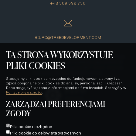
+48 509 598 756
BIURO@TREEDEVELOPMENT.COM
TA STRONA WYKORZYSTUJE
Wszelkie prezentowane na stronie materiały mają jedynie
PLIKI COOKIES
charakter poglądowy i stanowią jedynie zaproszenie do
zawarcia umowy, o której mowa w ART. 71 K.C. oraz nie
stanowią oferty w myśl ART. 66 K.C.
Stosujemy pliki cookies niezbędne do funkcjonowania strony i za
zgodą opcjonalne pliki cookies do analizy, personalizacji i ulepszeń.
Dane mogą być łączone z informacjami od firm trzecich. Szczegóły w
Polityce prywatności
.
ZARZĄDZAJ PREFERENCJAMI
ZGODY
POLITYKA PRYWATNOŚCI
WSZELKIE PREZENTOWANE NA STRONIE MATERIAŁY MAJĄ
Pliki cookie niezbędne
JEDYNIE CHARAKTER POGLĄDOWY I STANOWIĄ JEDYNIE
Pliki cookie do celów statystycznych
ZAPROSZENIE DO ZAWARCIA UMOWY, O KTÓREJ MOWA W