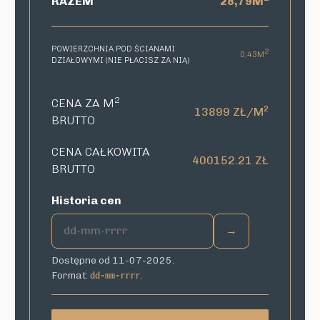
RAZEM
28,79M
POWIERZCHNIA POD ŚCIANAMI
2
0,43M
DZIAŁOWYMI (NIE PŁACISZ ZA NIĄ)
2
CENA ZA M
2
13899 ZŁ/M
BRUTTO
CENA CAŁKOWITA
400152.21 ZŁ
BRUTTO
Historia cen
→
Dostępne od 11-07-2025.
Format:
.
dd-mm-rrrr