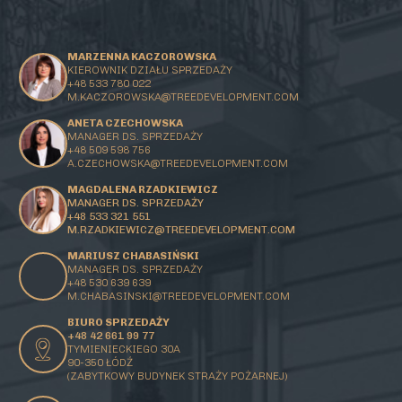
MARZENNA KACZOROWSKA
KIEROWNIK DZIAŁU SPRZEDAŻY
+48 533 780 022
M.KACZOROWSKA@TREEDEVELOPMENT.COM
ANETA CZECHOWSKA
MANAGER DS. SPRZEDAŻY
+48 509 598 756
A.CZECHOWSKA@TREEDEVELOPMENT.COM
MAGDALENA RZADKIEWICZ
MANAGER DS. SPRZEDAŻY
+48 533 321 551
M.RZADKIEWICZ@TREEDEVELOPMENT.COM
MARIUSZ CHABASIŃSKI
MANAGER DS. SPRZEDAŻY
+48 530 639 639
M.CHABASINSKI@
TREEDEVELOPMENT.COM
BIURO SPRZEDAŻY
+48 42 661 99 77
TYMIENIECKIEGO 30A
90-350 ŁÓDŹ
(ZABYTKOWY BUDYNEK STRAŻY POŻARNEJ)