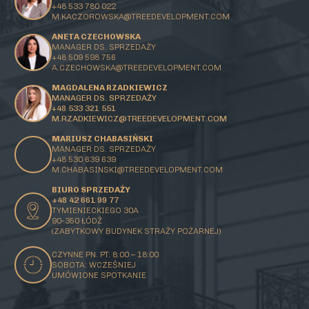
+48 533 780 022
M.KACZOROWSKA@TREEDEVELOPMENT.COM
ANETA CZECHOWSKA
MANAGER DS. SPRZEDAŻY
+48 509 598 756
A.CZECHOWSKA@TREEDEVELOPMENT.COM
MAGDALENA RZADKIEWICZ
MANAGER DS. SPRZEDAŻY
+48 533 321 551
M.RZADKIEWICZ@TREEDEVELOPMENT.COM
MARIUSZ CHABASIŃSKI
MANAGER DS. SPRZEDAŻY
+48 530 639 639
M.CHABASINSKI@
TREEDEVELOPMENT.COM
BIURO SPRZEDAŻY
+48 42 661 99 77
TYMIENIECKIEGO 30A
90-350 ŁÓDŹ
(ZABYTKOWY BUDYNEK STRAŻY POŻARNEJ)
CZYNNE PN. PT. 8:00 – 18:00
SOBOTA: WCZEŚNIEJ
UMÓWIONE SPOTKANIE