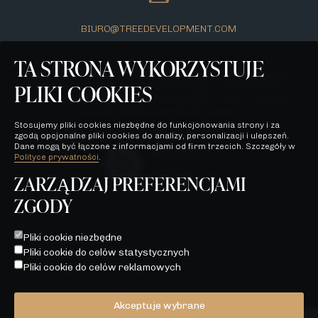
BIURO@TREEDEVELOPMENT.COM
TA STRONA WYKORZYSTUJE
Wszelkie prezentowane na stronie materiały mają jedynie
PLIKI COOKIES
charakter poglądowy i stanowią jedynie zaproszenie do
zawarcia umowy, o której mowa w ART. 71 K.C. oraz nie
stanowią oferty w myśl ART. 66 K.C.
Stosujemy pliki cookies niezbędne do funkcjonowania strony i za
zgodą opcjonalne pliki cookies do analizy, personalizacji i ulepszeń.
Dane mogą być łączone z informacjami od firm trzecich. Szczegóły w
Polityce prywatności
.
ZARZĄDZAJ PREFERENCJAMI
ZGODY
POLITYKA PRYWATNOŚCI
WSZELKIE PREZENTOWANE NA STRONIE MATERIAŁY MAJĄ
Pliki cookie niezbędne
JEDYNIE CHARAKTER POGLĄDOWY I STANOWIĄ JEDYNIE
Pliki cookie do celów statystycznych
ZAPROSZENIE DO ZAWARCIA UMOWY, O KTÓREJ MOWA W
ART. 71 K.C. ORAZ NIE STANOWIĄ OFERTY W MYŚL ART. 66
Pliki cookie do celów reklamowych
K.C.
Akceptuje wybrane