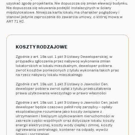
uzyskać zgodę projektanta. Nie dopuszcza się zmian elewacji budynku.
Nie dopuszcza się wkuwania podejść instalacyjnych w ściany
międzylokalowe. Niniejsza karta lokalu ma charakter poglądowy i
stanowi jedynie zaproszenie do zawarcia umowy, o której mowa w
ART 71 KC.
KOSZTY RODZAJOWE
Zgodnie z art. 19a ust. 1 pkt 3 Ustawy Deweloperskiej, w
przypadku zgłoszenia przez nabywcę wykonania zmian
lokatorskich w lokalu mieszkalnym, deweloper pobiera
zwrot kosztów poniesionych z tytułu wykonania takich prac
na rzecz nabywcy lokalu mieszkalnego
Zgodnie z art. 19a ust. 1 pkt 3 Ustawy o Jawności Cen,
deweloper pobiera zwrot opłat z tytułu przekształcenia
prawa użytkowania wieczystego w prawo własności
Zgodnie z art. 19a ust. 1 pkt 3 Ustawy o Jawności Cen, jeżeli
deweloper będzie czasowo pełnił rolę zarządcy – opłaty
eksploatacyjne rozumiane jako koszty związane z
utrzymaniem i bieżącym użytkowaniem nieruchomości w
zakresie części wspólnych oraz dotyczące lokalu: koszty
energii elektrycznej, koszty wody ciepłej i zimnej, koszty
ogrzewania centralnego, kontener na odpady, wywóz
śmieci i sprzątanie)