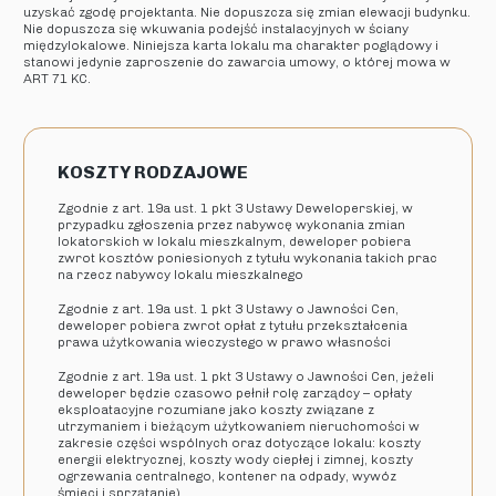
uzyskać zgodę projektanta. Nie dopuszcza się zmian elewacji budynku.
Nie dopuszcza się wkuwania podejść instalacyjnych w ściany
międzylokalowe. Niniejsza karta lokalu ma charakter poglądowy i
stanowi jedynie zaproszenie do zawarcia umowy, o której mowa w
ART 71 KC.
KOSZTY RODZAJOWE
Zgodnie z art. 19a ust. 1 pkt 3 Ustawy Deweloperskiej, w
przypadku zgłoszenia przez nabywcę wykonania zmian
lokatorskich w lokalu mieszkalnym, deweloper pobiera
zwrot kosztów poniesionych z tytułu wykonania takich prac
na rzecz nabywcy lokalu mieszkalnego
Zgodnie z art. 19a ust. 1 pkt 3 Ustawy o Jawności Cen,
deweloper pobiera zwrot opłat z tytułu przekształcenia
prawa użytkowania wieczystego w prawo własności
Zgodnie z art. 19a ust. 1 pkt 3 Ustawy o Jawności Cen, jeżeli
deweloper będzie czasowo pełnił rolę zarządcy – opłaty
eksploatacyjne rozumiane jako koszty związane z
utrzymaniem i bieżącym użytkowaniem nieruchomości w
zakresie części wspólnych oraz dotyczące lokalu: koszty
energii elektrycznej, koszty wody ciepłej i zimnej, koszty
ogrzewania centralnego, kontener na odpady, wywóz
śmieci i sprzątanie)