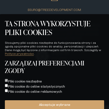
BIURO@TREEDEVELOPMENT.COM
TA STRONA WYKORZYSTUJE
Wszelkie prezentowane na stronie materiały mają jedynie
PLIKI COOKIES
charakter poglądowy i stanowią jedynie zaproszenie do
zawarcia umowy, o której mowa w ART. 71 K.C. oraz nie
stanowią oferty w myśl ART. 66 K.C.
Stosujemy pliki cookies niezbędne do funkcjonowania strony i za
zgodą opcjonalne pliki cookies do analizy, personalizacji i ulepszeń.
Dane mogą być łączone z informacjami od firm trzecich. Szczegóły w
Polityce prywatności
.
ZARZĄDZAJ PREFERENCJAMI
ZGODY
POLITYKA PRYWATNOŚCI
WSZELKIE PREZENTOWANE NA STRONIE MATERIAŁY MAJĄ
Pliki cookie niezbędne
JEDYNIE CHARAKTER POGLĄDOWY I STANOWIĄ JEDYNIE
Pliki cookie do celów statystycznych
ZAPROSZENIE DO ZAWARCIA UMOWY, O KTÓREJ MOWA W
ART. 71 K.C. ORAZ NIE STANOWIĄ OFERTY W MYŚL ART. 66
Pliki cookie do celów reklamowych
K.C.
Akceptuje wybrane