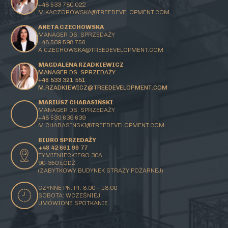
+48 533 780 022
M.KACZOROWSKA@TREEDEVELOPMENT.COM
ANETA CZECHOWSKA
MANAGER DS. SPRZEDAŻY
+48 509 598 756
A.CZECHOWSKA@TREEDEVELOPMENT.COM
MAGDALENA RZADKIEWICZ
MANAGER DS. SPRZEDAŻY
+48 533 321 551
M.RZADKIEWICZ@TREEDEVELOPMENT.COM
MARIUSZ CHABASIŃSKI
MANAGER DS. SPRZEDAŻY
+48 530 639 639
M.CHABASINSKI@
TREEDEVELOPMENT.COM
BIURO SPRZEDAŻY
+48 42 661 99 77
TYMIENIECKIEGO 30A
90-350 ŁÓDŹ
(ZABYTKOWY BUDYNEK STRAŻY POŻARNEJ)
CZYNNE PN. PT. 8:00 – 18:00
SOBOTA: WCZEŚNIEJ
UMÓWIONE SPOTKANIE