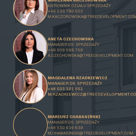
MARZENNA KACZOROWSKA
KIEROWNIK DZIAŁU SPRZEDAŻY
+48 533 780 022
M.KACZOROWSKA@TREEDEVELOPMENT.CO
ANETA CZECHOWSKA
MANAGER DS. SPRZEDAŻY
+48 509 598 756
A.CZECHOWSKA@TREEDEVELOPMENT.COM
MAGDALENA RZADKIEWICZ
MANAGER DS. SPRZEDAŻY
+48 533 321 551
M.RZADKIEWICZ@TREEDEVELOPMENT.C
MARIUSZ CHABASIŃSKI
MANAGER DS. SPRZEDAŻY
+48 530 639 639
M.CHABASINSKI@
TREEDEVELOPMENT.COM