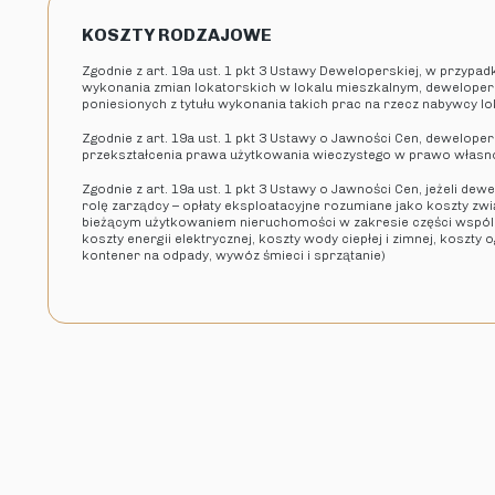
KOSZTY RODZAJOWE
Zgodnie z art. 19a ust. 1 pkt 3 Ustawy Deweloperskiej, w przypa
wykonania zmian lokatorskich w lokalu mieszkalnym, deweloper
poniesionych z tytułu wykonania takich prac na rzecz nabywcy l
Zgodnie z art. 19a ust. 1 pkt 3 Ustawy o Jawności Cen, deweloper 
przekształcenia prawa użytkowania wieczystego w prawo własn
Zgodnie z art. 19a ust. 1 pkt 3 Ustawy o Jawności Cen, jeżeli dew
rolę zarządcy – opłaty eksploatacyjne rozumiane jako koszty zw
bieżącym użytkowaniem nieruchomości w zakresie części wspóln
koszty energii elektrycznej, koszty wody ciepłej i zimnej, koszty
kontener na odpady, wywóz śmieci i sprzątanie)