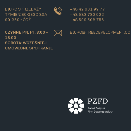
BIURO SPRZEDAŻY
+48 42 661 99 77
TYMIENIECKIEGO 30A
+48 533 780 022
90-350 ŁÓDŹ
+48 509 598 756
CZYNNE PN. PT. 8:00 –
BIURO@TREEDEVELOPMENT.C
18:00
SOBOTA: WCZEŚNIEJ
UMÓWIONE SPOTKANIE