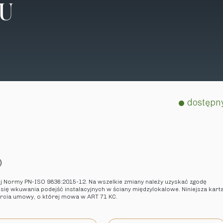
TU
dostępn
)
ej Normy PN-ISO 9836:2015-12. Na wszelkie zmiany należy uzyskać zgodę
 się wkuwania podejść instalacyjnych w ściany międzylokalowe. Niniejsza kart
arcia umowy, o której mowa w ART 71 KC.