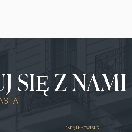
 SIĘ Z NAMI
ASTA
IMIĘ I NAZWISKO