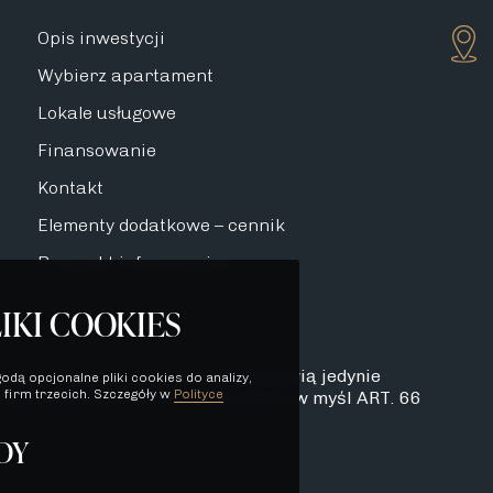
Opis inwestycji
Wybierz apartament
Lokale usługowe
Finansowanie
Kontakt
Elementy dodatkowe – cennik
Prospekt informacyjny
IKI COOKIES
dynie charakter poglądowy i stanowią jedynie
odą opcjonalne pliki cookies do analizy,
 firm trzecich. Szczegóły w
Polityce
. 71 K.C. oraz nie stanowią oferty w myśl ART. 66
DY