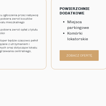
POWIERZCHNIE
DODATKOWE
dku zgłoszenia przez nabywcę
 pobiera zwrot kosztów
Miejsca
okalu mieszkalnego
parkingowe
pobiera zwrot opłat z tytułu
Komórki
ości
lokatorskie
eloper będzie czasowo pełnił
iązane z utrzymaniem i
ych oraz dotyczące lokalu:
 ogrzewania centralnego,
ZOBACZ OFERTĘ