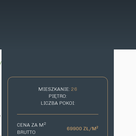
y
MIESZKANIE:
26
PIĘTRO:
LICZBA POKOI:
a
2
CENA ZA M
2
69900 ZŁ/M
BRUTTO