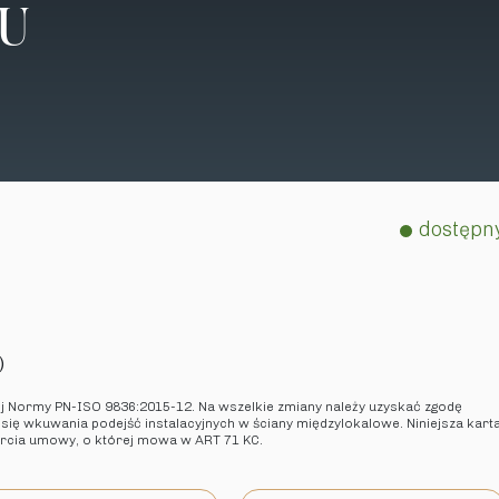
TU
dostępn
)
ej Normy PN-ISO 9836:2015-12. Na wszelkie zmiany należy uzyskać zgodę
 się wkuwania podejść instalacyjnych w ściany międzylokalowe. Niniejsza kart
arcia umowy, o której mowa w ART 71 KC.