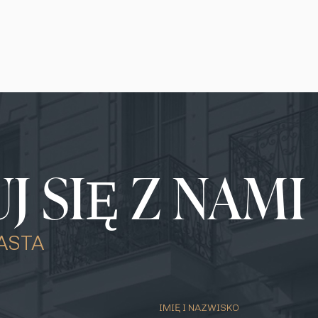
 SIĘ Z NAMI
ASTA
IMIĘ I NAZWISKO