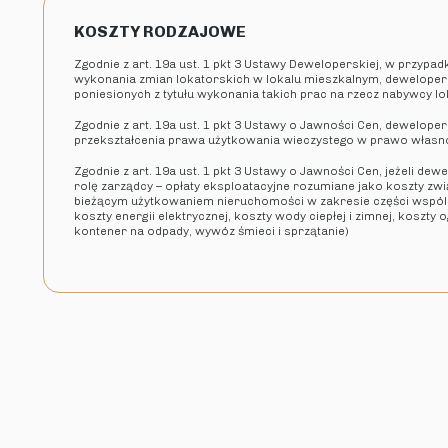
KOSZTY RODZAJOWE
Zgodnie z art. 19a ust. 1 pkt 3 Ustawy Deweloperskiej, w przypa
wykonania zmian lokatorskich w lokalu mieszkalnym, deweloper
poniesionych z tytułu wykonania takich prac na rzecz nabywcy l
Zgodnie z art. 19a ust. 1 pkt 3 Ustawy o Jawności Cen, deweloper 
przekształcenia prawa użytkowania wieczystego w prawo własn
Zgodnie z art. 19a ust. 1 pkt 3 Ustawy o Jawności Cen, jeżeli dew
rolę zarządcy – opłaty eksploatacyjne rozumiane jako koszty zw
bieżącym użytkowaniem nieruchomości w zakresie części wspóln
koszty energii elektrycznej, koszty wody ciepłej i zimnej, koszty
kontener na odpady, wywóz śmieci i sprzątanie)