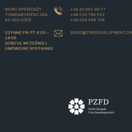
BIURO SPRZEDAŻY
+48 42 661 99 77
TYMIENIECKIEGO 30A
+48 533 780 022
90-350 ŁÓDŹ
+48 509 598 756
CZYNNE PN. PT. 8:00 –
BIURO@TREEDEVELOPMENT.C
18:00
SOBOTA: WCZEŚNIEJ
UMÓWIONE SPOTKANIE