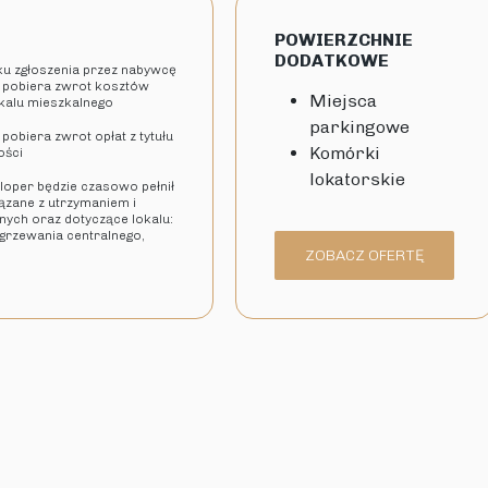
POWIERZCHNIE
DODATKOWE
dku zgłoszenia przez nabywcę
 pobiera zwrot kosztów
Miejsca
okalu mieszkalnego
parkingowe
pobiera zwrot opłat z tytułu
Komórki
ości
lokatorskie
eloper będzie czasowo pełnił
iązane z utrzymaniem i
ych oraz dotyczące lokalu:
 ogrzewania centralnego,
ZOBACZ OFERTĘ