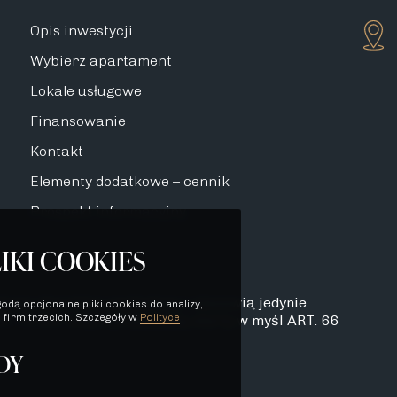
Opis inwestycji
Wybierz apartament
Lokale usługowe
Finansowanie
Kontakt
Elementy dodatkowe – cennik
Prospekt informacyjny
IKI COOKIES
dynie charakter poglądowy i stanowią jedynie
odą opcjonalne pliki cookies do analizy,
 firm trzecich. Szczegóły w
Polityce
. 71 K.C. oraz nie stanowią oferty w myśl ART. 66
DY