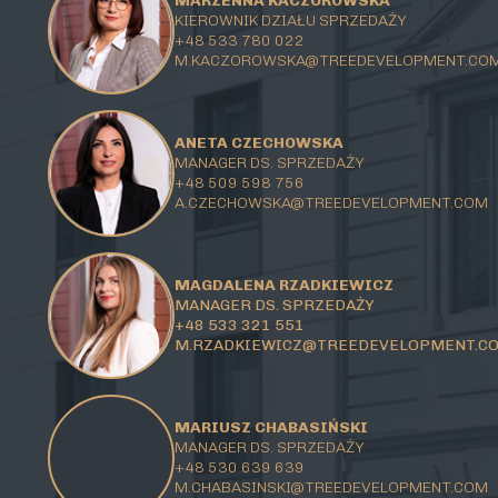
MARZENNA KACZOROWSKA
KIEROWNIK DZIAŁU SPRZEDAŻY
+48 533 780 022
M.KACZOROWSKA@TREEDEVELOPMENT.CO
ANETA CZECHOWSKA
MANAGER DS. SPRZEDAŻY
+48 509 598 756
A.CZECHOWSKA@TREEDEVELOPMENT.COM
MAGDALENA RZADKIEWICZ
MANAGER DS. SPRZEDAŻY
+48 533 321 551
M.RZADKIEWICZ@TREEDEVELOPMENT.C
MARIUSZ CHABASIŃSKI
MANAGER DS. SPRZEDAŻY
+48 530 639 639
M.CHABASINSKI@
TREEDEVELOPMENT.COM