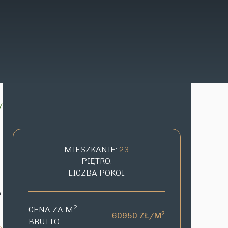
y
MIESZKANIE:
23
PIĘTRO:
LICZBA POKOI:
a
2
CENA ZA M
2
60950 ZŁ/M
BRUTTO