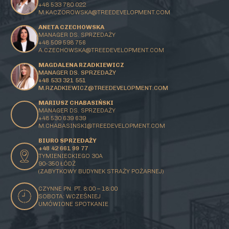
+48 533 780 022
M.KACZOROWSKA@TREEDEVELOPMENT.COM
ANETA CZECHOWSKA
MANAGER DS. SPRZEDAŻY
+48 509 598 756
A.CZECHOWSKA@TREEDEVELOPMENT.COM
MAGDALENA RZADKIEWICZ
MANAGER DS. SPRZEDAŻY
+48 533 321 551
M.RZADKIEWICZ@TREEDEVELOPMENT.COM
MARIUSZ CHABASIŃSKI
MANAGER DS. SPRZEDAŻY
+48 530 639 639
M.CHABASINSKI@
TREEDEVELOPMENT.COM
BIURO SPRZEDAŻY
+48 42 661 99 77
TYMIENIECKIEGO 30A
90-350 ŁÓDŹ
(ZABYTKOWY BUDYNEK STRAŻY POŻARNEJ)
CZYNNE PN. PT. 8:00 – 18:00
SOBOTA: WCZEŚNIEJ
UMÓWIONE SPOTKANIE