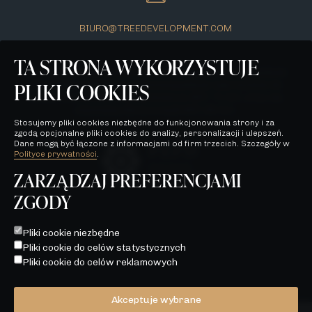
BIURO@TREEDEVELOPMENT.COM
TA STRONA WYKORZYSTUJE
Wszelkie prezentowane na stronie materiały mają jedynie
PLIKI COOKIES
charakter poglądowy i stanowią jedynie zaproszenie do
zawarcia umowy, o której mowa w ART. 71 K.C. oraz nie
stanowią oferty w myśl ART. 66 K.C.
Stosujemy pliki cookies niezbędne do funkcjonowania strony i za
zgodą opcjonalne pliki cookies do analizy, personalizacji i ulepszeń.
Dane mogą być łączone z informacjami od firm trzecich. Szczegóły w
Polityce prywatności
.
ZARZĄDZAJ PREFERENCJAMI
ZGODY
POLITYKA PRYWATNOŚCI
WSZELKIE PREZENTOWANE NA STRONIE MATERIAŁY MAJĄ
Pliki cookie niezbędne
JEDYNIE CHARAKTER POGLĄDOWY I STANOWIĄ JEDYNIE
Pliki cookie do celów statystycznych
ZAPROSZENIE DO ZAWARCIA UMOWY, O KTÓREJ MOWA W
ART. 71 K.C. ORAZ NIE STANOWIĄ OFERTY W MYŚL ART. 66
Pliki cookie do celów reklamowych
K.C.
Akceptuje wybrane