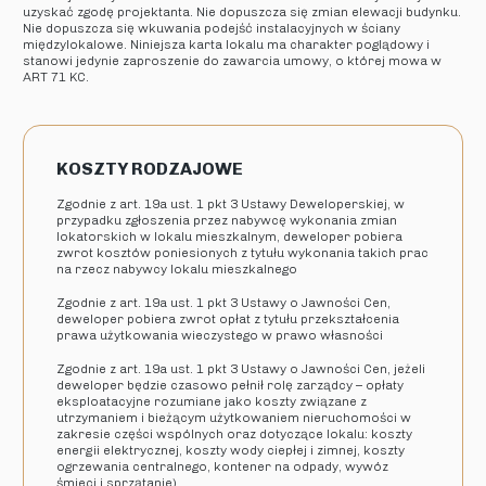
uzyskać zgodę projektanta. Nie dopuszcza się zmian elewacji budynku.
Nie dopuszcza się wkuwania podejść instalacyjnych w ściany
międzylokalowe. Niniejsza karta lokalu ma charakter poglądowy i
stanowi jedynie zaproszenie do zawarcia umowy, o której mowa w
ART 71 KC.
KOSZTY RODZAJOWE
Zgodnie z art. 19a ust. 1 pkt 3 Ustawy Deweloperskiej, w
przypadku zgłoszenia przez nabywcę wykonania zmian
lokatorskich w lokalu mieszkalnym, deweloper pobiera
zwrot kosztów poniesionych z tytułu wykonania takich prac
na rzecz nabywcy lokalu mieszkalnego
Zgodnie z art. 19a ust. 1 pkt 3 Ustawy o Jawności Cen,
deweloper pobiera zwrot opłat z tytułu przekształcenia
prawa użytkowania wieczystego w prawo własności
Zgodnie z art. 19a ust. 1 pkt 3 Ustawy o Jawności Cen, jeżeli
deweloper będzie czasowo pełnił rolę zarządcy – opłaty
eksploatacyjne rozumiane jako koszty związane z
utrzymaniem i bieżącym użytkowaniem nieruchomości w
zakresie części wspólnych oraz dotyczące lokalu: koszty
energii elektrycznej, koszty wody ciepłej i zimnej, koszty
ogrzewania centralnego, kontener na odpady, wywóz
śmieci i sprzątanie)