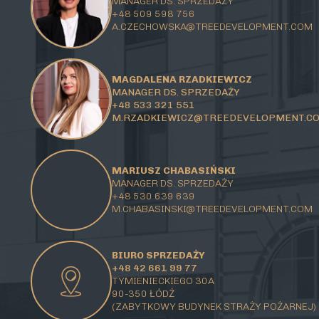
MANAGER DS. SPRZEDAŻY
+48 509 598 756
A.CZECHOWSKA@TREEDEVELOPMENT.COM
MAGDALENA RZADKIEWICZ
MANAGER DS. SPRZEDAŻY
+48 533 321 551
M.RZADKIEWICZ@TREEDEVELOPMENT.C
MARIUSZ CHABASIŃSKI
MANAGER DS. SPRZEDAŻY
+48 530 639 639
M.CHABASINSKI@
TREEDEVELOPMENT.COM
BIURO SPRZEDAŻY
+48 42 661 99 77
TYMIENIECKIEGO 30A
90-350 ŁÓDŹ
(ZABYTKOWY BUDYNEK STRAŻY POŻARNEJ)