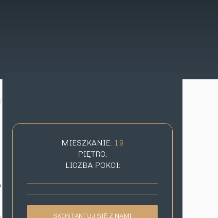
y
MIESZKANIE:
19
PIĘTRO:
LICZBA POKOI:
a
SKONTAKTUJ SIĘ Z NAMI