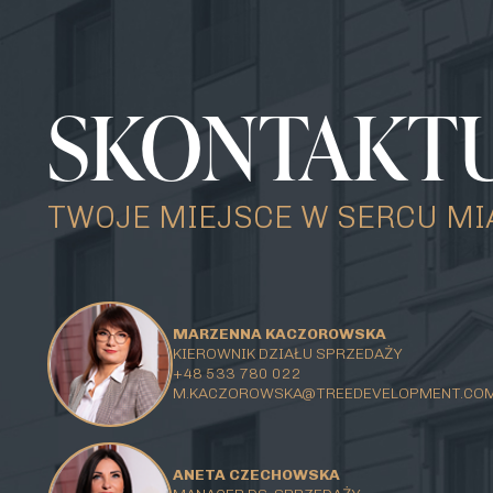
SKONTAKTUJ
TWOJE MIEJSCE W SERCU MI
MARZENNA KACZOROWSKA
KIEROWNIK DZIAŁU SPRZEDAŻY
+48 533 780 022
M.KACZOROWSKA@TREEDEVELOPMENT.CO
ANETA CZECHOWSKA