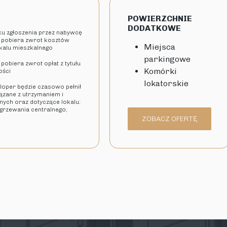
POWIERZCHNIE
DODATKOWE
dku zgłoszenia przez nabywcę
 pobiera zwrot kosztów
Miejsca
okalu mieszkalnego
parkingowe
pobiera zwrot opłat z tytułu
Komórki
ości
lokatorskie
eloper będzie czasowo pełnił
iązane z utrzymaniem i
ych oraz dotyczące lokalu:
 ogrzewania centralnego,
ZOBACZ OFERTĘ