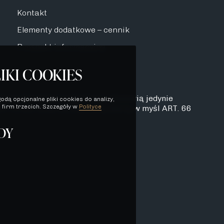
Kontakt
Elementy dodatkowe – cennik
Prospekt informacyjny
IKI COOKIES
dynie charakter poglądowy i stanowią jedynie
odą opcjonalne pliki cookies do analizy,
 firm trzecich. Szczegóły w
Polityce
. 71 K.C. oraz nie stanowią oferty w myśl ART. 66
DY
DYNIE CHARAKTER POGLĄDOWY I
TÓREJ MOWA W ART. 71 K.C.