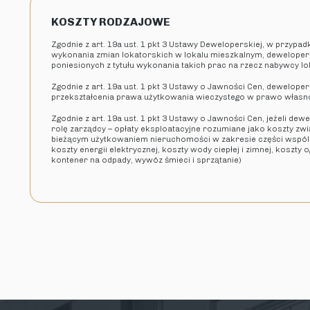
KOSZTY RODZAJOWE
Zgodnie z art. 19a ust. 1 pkt 3 Ustawy Deweloperskiej, w przypa
wykonania zmian lokatorskich w lokalu mieszkalnym, deweloper
poniesionych z tytułu wykonania takich prac na rzecz nabywcy l
Zgodnie z art. 19a ust. 1 pkt 3 Ustawy o Jawności Cen, deweloper 
przekształcenia prawa użytkowania wieczystego w prawo własn
Zgodnie z art. 19a ust. 1 pkt 3 Ustawy o Jawności Cen, jeżeli dew
rolę zarządcy – opłaty eksploatacyjne rozumiane jako koszty zw
bieżącym użytkowaniem nieruchomości w zakresie części wspóln
koszty energii elektrycznej, koszty wody ciepłej i zimnej, koszty
kontener na odpady, wywóz śmieci i sprzątanie)