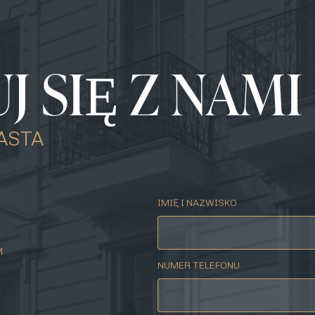
 SIĘ Z NAMI
ASTA
IMIĘ I NAZWISKO
M
NUMER TELEFONU