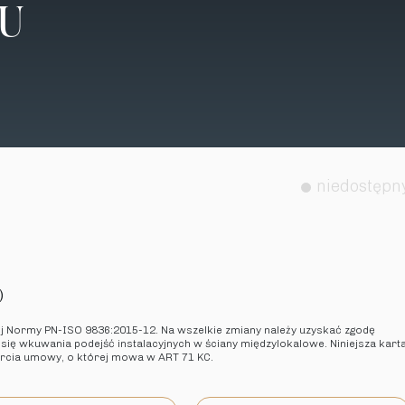
TU
niedostępn
)
ej Normy PN-ISO 9836:2015-12. Na wszelkie zmiany należy uzyskać zgodę
 się wkuwania podejść instalacyjnych w ściany międzylokalowe. Niniejsza kart
arcia umowy, o której mowa w ART 71 KC.