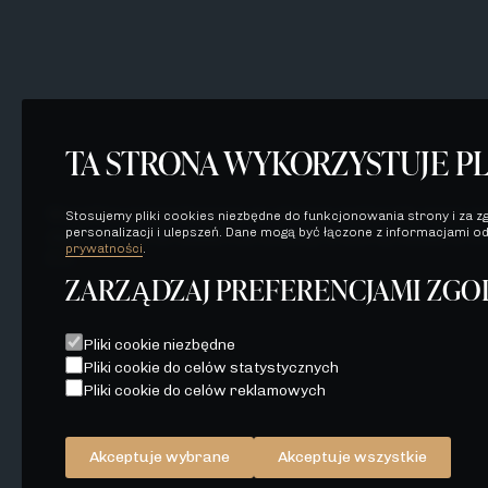
TA STRONA WYKORZYSTUJE PL
Wszelkie prezentowane na stronie materiały mają je
Stosujemy pliki cookies niezbędne do funkcjonowania strony i za zg
personalizacji i ulepszeń. Dane mogą być łączone z informacjami od
zaproszenie do zawarcia umowy, o której mowa w ART
prywatności
.
K.C.
ZARZĄDZAJ PREFERENCJAMI ZGO
Pliki cookie niezbędne
POLITYKA PRYWATNOŚCI
WSZELKIE PREZENTOWANE NA STRONIE MATERIAŁY MAJĄ JE
Pliki cookie do celów statystycznych
STANOWIĄ JEDYNIE ZAPROSZENIE DO ZAWARCIA UMOWY, O K
Pliki cookie do celów reklamowych
ORAZ NIE STANOWIĄ OFERTY W MYŚL ART. 66 K.C.
Akceptuje wybrane
Akceptuje wszystkie