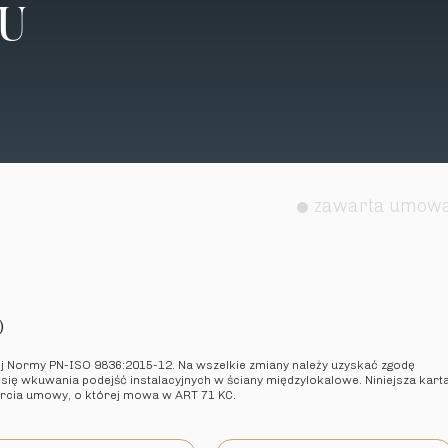
TU
zawarta umow
)
ej Normy PN-ISO 9836:2015-12. Na wszelkie zmiany należy uzyskać zgodę
 się wkuwania podejść instalacyjnych w ściany międzylokalowe. Niniejsza kart
arcia umowy, o której mowa w ART 71 KC.