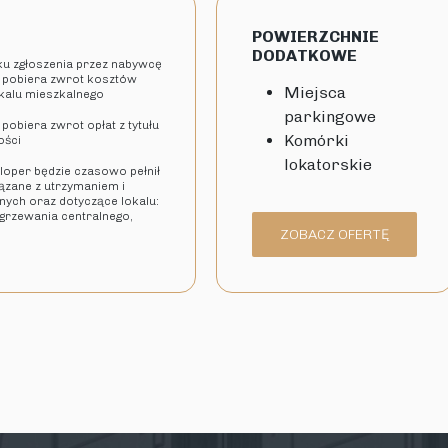
POWIERZCHNIE
DODATKOWE
dku zgłoszenia przez nabywcę
 pobiera zwrot kosztów
Miejsca
okalu mieszkalnego
parkingowe
pobiera zwrot opłat z tytułu
Komórki
ości
lokatorskie
eloper będzie czasowo pełnił
iązane z utrzymaniem i
ych oraz dotyczące lokalu:
 ogrzewania centralnego,
ZOBACZ OFERTĘ