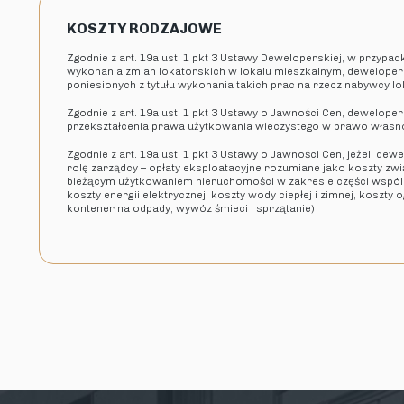
KOSZTY RODZAJOWE
Zgodnie z art. 19a ust. 1 pkt 3 Ustawy Deweloperskiej, w przypa
wykonania zmian lokatorskich w lokalu mieszkalnym, deweloper
poniesionych z tytułu wykonania takich prac na rzecz nabywcy l
Zgodnie z art. 19a ust. 1 pkt 3 Ustawy o Jawności Cen, deweloper 
przekształcenia prawa użytkowania wieczystego w prawo własn
Zgodnie z art. 19a ust. 1 pkt 3 Ustawy o Jawności Cen, jeżeli dew
rolę zarządcy – opłaty eksploatacyjne rozumiane jako koszty zw
bieżącym użytkowaniem nieruchomości w zakresie części wspóln
koszty energii elektrycznej, koszty wody ciepłej i zimnej, koszty
kontener na odpady, wywóz śmieci i sprzątanie)