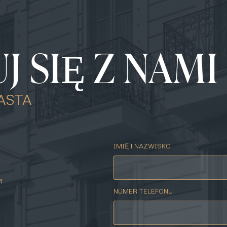
 SIĘ Z NAMI
ASTA
IMIĘ I NAZWISKO
M
NUMER TELEFONU