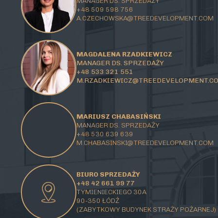
MANAGER DS. SPRZEDAŻY
+48 509 598 756
A.CZECHOWSKA@TREEDEVELOPMENT.COM
MAGDALENA RZADKIEWICZ
MANAGER DS. SPRZEDAŻY
+48 533 321 551
M.RZADKIEWICZ@TREEDEVELOPMENT.C
MARIUSZ CHABASIŃSKI
MANAGER DS. SPRZEDAŻY
+48 530 639 639
M.CHABASINSKI@
TREEDEVELOPMENT.COM
BIURO SPRZEDAŻY
+48 42 661 99 77
TYMIENIECKIEGO 30A
90-350 ŁÓDŹ
(ZABYTKOWY BUDYNEK STRAŻY POŻARNEJ)