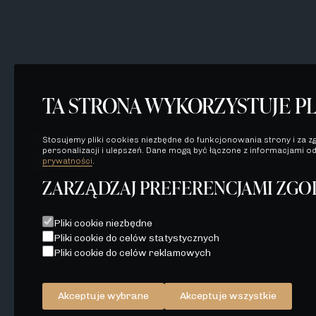
TA STRONA WYKORZYSTUJE PL
Wszelkie prezentowane na stronie materiały mają je
Stosujemy pliki cookies niezbędne do funkcjonowania strony i za zg
personalizacji i ulepszeń. Dane mogą być łączone z informacjami od
zaproszenie do zawarcia umowy, o której mowa w ART
prywatności
.
K.C.
ZARZĄDZAJ PREFERENCJAMI ZGO
Pliki cookie niezbędne
POLITYKA PRYWATNOŚCI
WSZELKIE PREZENTOWANE NA STRONIE MATERIAŁY MAJĄ JE
Pliki cookie do celów statystycznych
STANOWIĄ JEDYNIE ZAPROSZENIE DO ZAWARCIA UMOWY, O K
Pliki cookie do celów reklamowych
ORAZ NIE STANOWIĄ OFERTY W MYŚL ART. 66 K.C.
Akceptuje wybrane
Akceptuje wszystkie