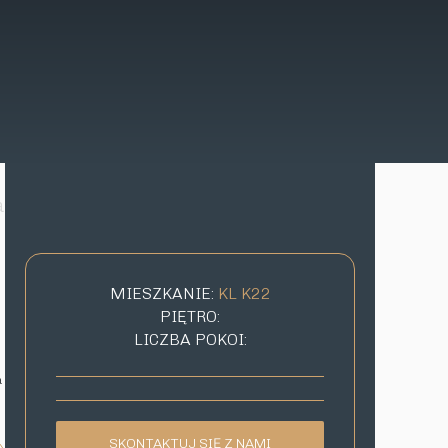
a
MIESZKANIE:
KL K22
PIĘTRO:
LICZBA POKOI:
a
SKONTAKTUJ SIĘ Z NAMI