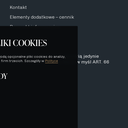
Kontakt
Elementy dodatkowe – cennik
Prospekt informacyjny
IKI COOKIES
dynie charakter poglądowy i stanowią jedynie
odą opcjonalne pliki cookies do analizy,
 firm trzecich. Szczegóły w
Polityce
. 71 K.C. oraz nie stanowią oferty w myśl ART. 66
DY
DYNIE CHARAKTER POGLĄDOWY I
TÓREJ MOWA W ART. 71 K.C.