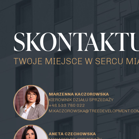
SKONTAKTUJ
TWOJE MIEJSCE W SERCU MI
MARZENNA KACZOROWSKA
KIEROWNIK DZIAŁU SPRZEDAŻY
+48 533 780 022
M.KACZOROWSKA@TREEDEVELOPMENT.CO
ANETA CZECHOWSKA