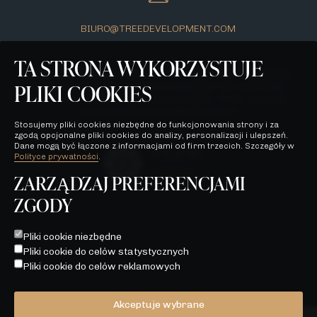
BIURO@TREEDEVELOPMENT.COM
TA STRONA WYKORZYSTUJE
Wszelkie prezentowane na stronie materiały mają jedynie
PLIKI COOKIES
charakter poglądowy i stanowią jedynie zaproszenie do
zawarcia umowy, o której mowa w ART. 71 K.C. oraz nie
stanowią oferty w myśl ART. 66 K.C.
Stosujemy pliki cookies niezbędne do funkcjonowania strony i za
zgodą opcjonalne pliki cookies do analizy, personalizacji i ulepszeń.
Dane mogą być łączone z informacjami od firm trzecich. Szczegóły w
Polityce prywatności
.
ZARZĄDZAJ PREFERENCJAMI
ZGODY
POLITYKA PRYWATNOŚCI
WSZELKIE PREZENTOWANE NA STRONIE MATERIAŁY MAJĄ
Pliki cookie niezbędne
JEDYNIE CHARAKTER POGLĄDOWY I STANOWIĄ JEDYNIE
Pliki cookie do celów statystycznych
ZAPROSZENIE DO ZAWARCIA UMOWY, O KTÓREJ MOWA W
ART. 71 K.C. ORAZ NIE STANOWIĄ OFERTY W MYŚL ART. 66
Pliki cookie do celów reklamowych
K.C.
Akceptuje wybrane