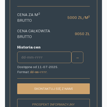
2
CENA ZA M
2
5000 ZŁ/M
BRUTTO
CENA CAŁKOWITA
9050 ZŁ
BRUTTO
Historia cen
→
Dostępne od 11-07-2025.
Format:
.
dd-mm-rrrr
SKONTAKTUJ SIĘ Z NAMI
PROSPEKT INFORMACYJNY