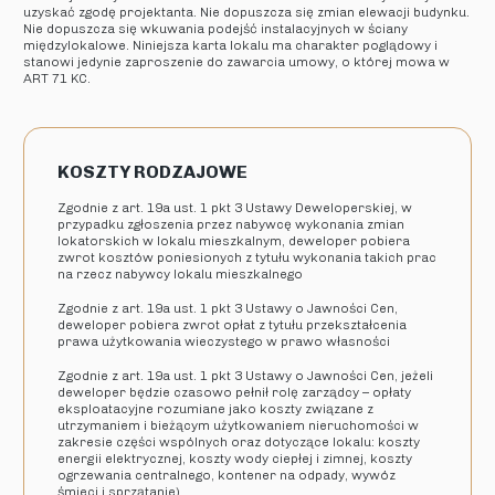
uzyskać zgodę projektanta. Nie dopuszcza się zmian elewacji budynku.
Nie dopuszcza się wkuwania podejść instalacyjnych w ściany
międzylokalowe. Niniejsza karta lokalu ma charakter poglądowy i
stanowi jedynie zaproszenie do zawarcia umowy, o której mowa w
ART 71 KC.
KOSZTY RODZAJOWE
Zgodnie z art. 19a ust. 1 pkt 3 Ustawy Deweloperskiej, w
przypadku zgłoszenia przez nabywcę wykonania zmian
lokatorskich w lokalu mieszkalnym, deweloper pobiera
zwrot kosztów poniesionych z tytułu wykonania takich prac
na rzecz nabywcy lokalu mieszkalnego
Zgodnie z art. 19a ust. 1 pkt 3 Ustawy o Jawności Cen,
deweloper pobiera zwrot opłat z tytułu przekształcenia
prawa użytkowania wieczystego w prawo własności
Zgodnie z art. 19a ust. 1 pkt 3 Ustawy o Jawności Cen, jeżeli
deweloper będzie czasowo pełnił rolę zarządcy – opłaty
eksploatacyjne rozumiane jako koszty związane z
utrzymaniem i bieżącym użytkowaniem nieruchomości w
zakresie części wspólnych oraz dotyczące lokalu: koszty
energii elektrycznej, koszty wody ciepłej i zimnej, koszty
ogrzewania centralnego, kontener na odpady, wywóz
śmieci i sprzątanie)