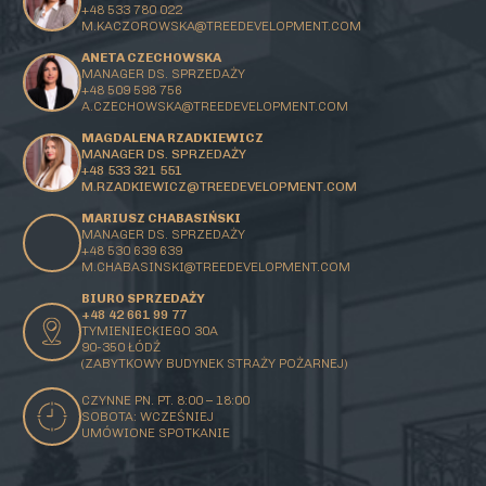
+48 533 780 022
M.KACZOROWSKA@TREEDEVELOPMENT.COM
ANETA CZECHOWSKA
MANAGER DS. SPRZEDAŻY
+48 509 598 756
A.CZECHOWSKA@TREEDEVELOPMENT.COM
MAGDALENA RZADKIEWICZ
MANAGER DS. SPRZEDAŻY
+48 533 321 551
M.RZADKIEWICZ@TREEDEVELOPMENT.COM
MARIUSZ CHABASIŃSKI
MANAGER DS. SPRZEDAŻY
+48 530 639 639
M.CHABASINSKI@
TREEDEVELOPMENT.COM
BIURO SPRZEDAŻY
+48 42 661 99 77
TYMIENIECKIEGO 30A
90-350 ŁÓDŹ
(ZABYTKOWY BUDYNEK STRAŻY POŻARNEJ)
CZYNNE PN. PT. 8:00 – 18:00
SOBOTA: WCZEŚNIEJ
UMÓWIONE SPOTKANIE